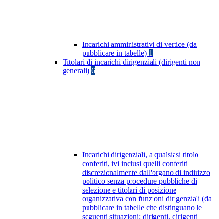
Incarichi amministrativi di vertice (da
pubblicare in tabelle)
1
Titolari di incarichi dirigenziali (dirigenti non
generali)
6
Incarichi dirigenziali, a qualsiasi titolo
conferiti, ivi inclusi quelli conferiti
discrezionalmente dall'organo di indirizzo
politico senza procedure pubbliche di
selezione e titolari di posizione
organizzativa con funzioni dirigenziali (da
pubblicare in tabelle che distinguano le
seguenti situazioni: dirigenti, dirigenti