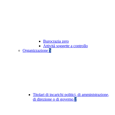
Burocrazia zero
Attività soggette a controllo
Organizzazione
5
Titolari di incarichi politici, di amministrazione,
di direzione o di governo
2