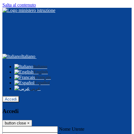
Salta al contenuto
Italiano
Italiano
English
Français
Español
عربى
Accedi
Accedi
button close
×
Nome Utente