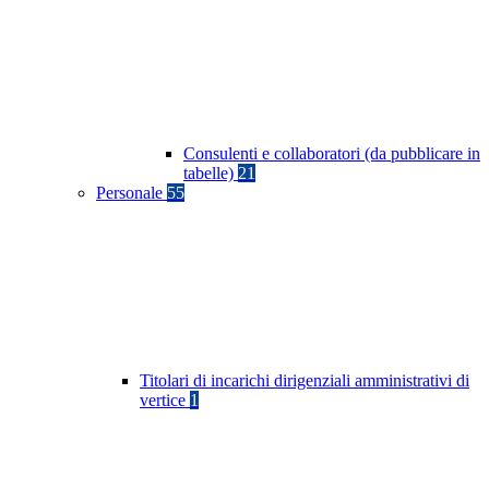
Consulenti e collaboratori (da pubblicare in
tabelle)
21
Personale
55
Titolari di incarichi dirigenziali amministrativi di
vertice
1