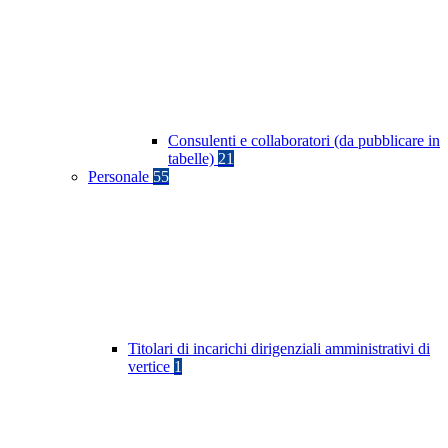
Consulenti e collaboratori (da pubblicare in
tabelle)
21
Personale
55
Titolari di incarichi dirigenziali amministrativi di
vertice
1