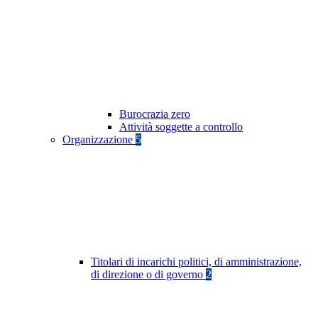
Burocrazia zero
Attività soggette a controllo
Organizzazione
5
Titolari di incarichi politici, di amministrazione,
di direzione o di governo
2