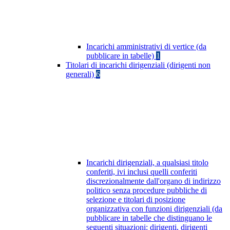
Incarichi amministrativi di vertice (da
pubblicare in tabelle)
1
Titolari di incarichi dirigenziali (dirigenti non
generali)
6
Incarichi dirigenziali, a qualsiasi titolo
conferiti, ivi inclusi quelli conferiti
discrezionalmente dall'organo di indirizzo
politico senza procedure pubbliche di
selezione e titolari di posizione
organizzativa con funzioni dirigenziali (da
pubblicare in tabelle che distinguano le
seguenti situazioni: dirigenti, dirigenti