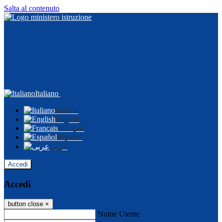
Salta al contenuto
Italiano
Italiano
English
Français
Español
عربى
Accedi
Accedi
button close
×
Nome Utente