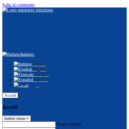
Salta al contenuto
Italiano
Italiano
English
Français
Español
عربى
Accedi
Accedi
button close
×
Nome Utente