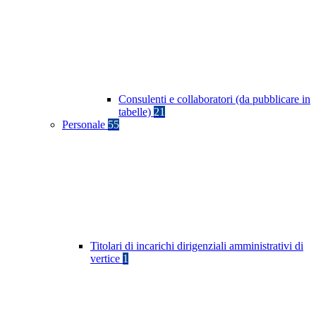
Consulenti e collaboratori (da pubblicare in
tabelle)
21
Personale
55
Titolari di incarichi dirigenziali amministrativi di
vertice
1