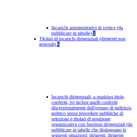
Incarichi amministrativi di vertice (da
pubblicare in tabelle)
1
Titolari di incarichi dirigenziali (dirigenti non
generali)
6
Incarichi dirigenziali, a qualsiasi titolo
conferiti, ivi inclusi quelli conferiti
discrezionalmente dall'organo di indirizzo
politico senza procedure pubbliche di
selezione e titolari di posizione
organizzativa con funzioni dirigenziali (da
pubblicare in tabelle che distinguano le
seguenti situazioni: dirigenti, dirigenti