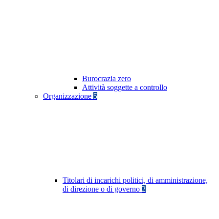
Burocrazia zero
Attività soggette a controllo
Organizzazione
5
Titolari di incarichi politici, di amministrazione,
di direzione o di governo
2