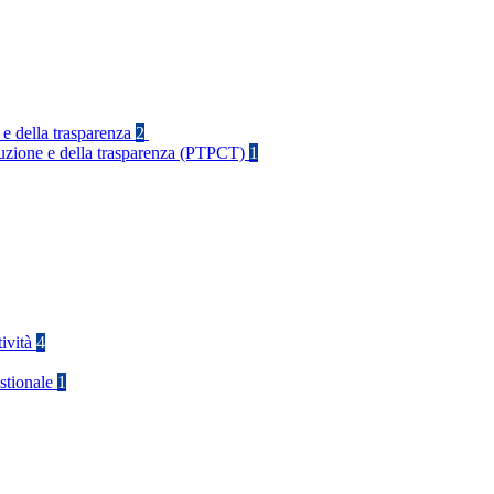
 e della trasparenza
2
rruzione e della trasparenza (PTPCT)
1
tività
4
stionale
1