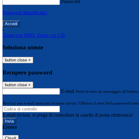
Password
Password dimenticata?
-
Entra con SPID
Entra con CIE
Seleziona utente
button close
×
Recupero password
button close
×
E-mail
Verrà inviato un messaggio all'indirizz
Non hai una e-mail associata al nome utente? Effettua il reset della password tram
E-mail inviata, si prega di controllare la casella di posta elettronica!
Errore
Chiudi