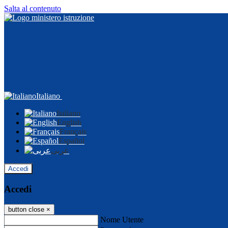
Salta al contenuto
Italiano
Italiano
English
Français
Español
عربى
Accedi
Accedi
button close
×
Nome Utente