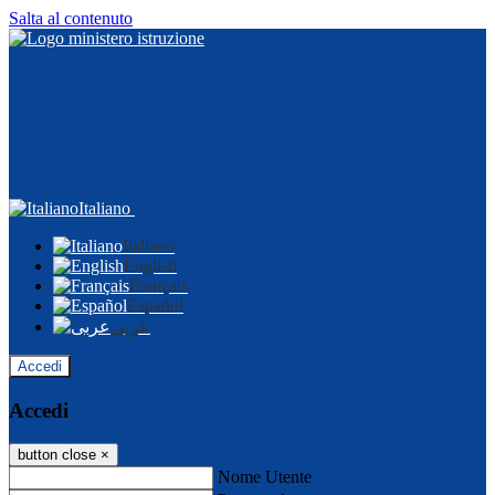
Salta al contenuto
Italiano
Italiano
English
Français
Español
عربى
Accedi
Accedi
button close
×
Nome Utente