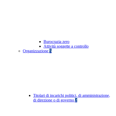
Burocrazia zero
Attività soggette a controllo
Organizzazione
5
Titolari di incarichi politici, di amministrazione,
di direzione o di governo
2