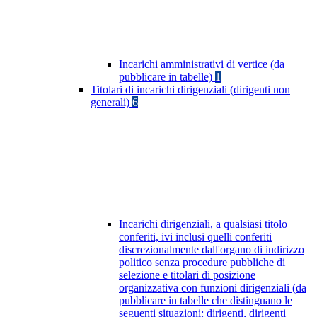
Incarichi amministrativi di vertice (da
pubblicare in tabelle)
1
Titolari di incarichi dirigenziali (dirigenti non
generali)
6
Incarichi dirigenziali, a qualsiasi titolo
conferiti, ivi inclusi quelli conferiti
discrezionalmente dall'organo di indirizzo
politico senza procedure pubbliche di
selezione e titolari di posizione
organizzativa con funzioni dirigenziali (da
pubblicare in tabelle che distinguano le
seguenti situazioni: dirigenti, dirigenti