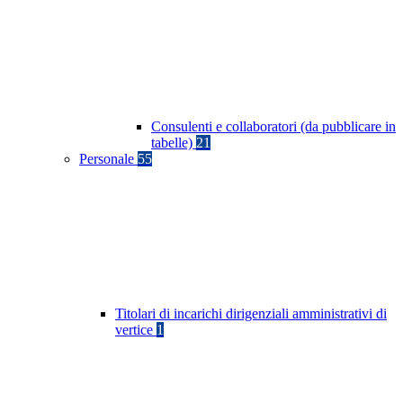
Consulenti e collaboratori (da pubblicare in
tabelle)
21
Personale
55
Titolari di incarichi dirigenziali amministrativi di
vertice
1