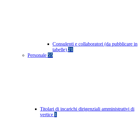
Consulenti e collaboratori (da pubblicare in
tabelle)
21
Personale
55
Titolari di incarichi dirigenziali amministrativi di
vertice
1