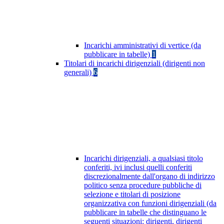
Incarichi amministrativi di vertice (da
pubblicare in tabelle)
1
Titolari di incarichi dirigenziali (dirigenti non
generali)
6
Incarichi dirigenziali, a qualsiasi titolo
conferiti, ivi inclusi quelli conferiti
discrezionalmente dall'organo di indirizzo
politico senza procedure pubbliche di
selezione e titolari di posizione
organizzativa con funzioni dirigenziali (da
pubblicare in tabelle che distinguano le
seguenti situazioni: dirigenti, dirigenti