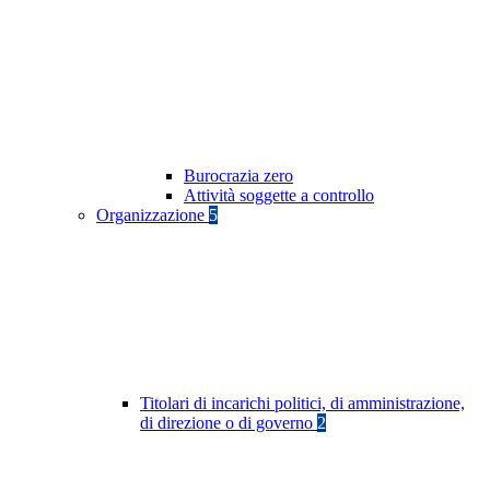
Burocrazia zero
Attività soggette a controllo
Organizzazione
5
Titolari di incarichi politici, di amministrazione,
di direzione o di governo
2