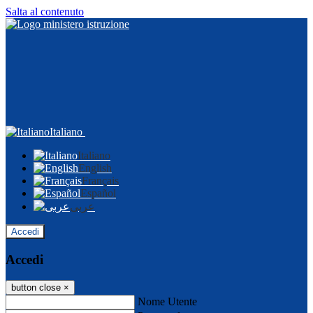
Salta al contenuto
Italiano
Italiano
English
Français
Español
عربى
Accedi
Accedi
button close
×
Nome Utente