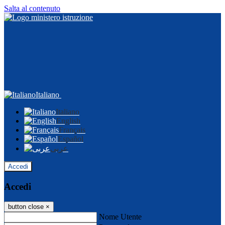
Salta al contenuto
Italiano
Italiano
English
Français
Español
عربى
Accedi
Accedi
button close
×
Nome Utente