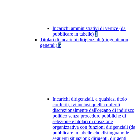
Incarichi amministrativi di vertice (da
pubblicare in tabelle)
1
Titolari di incarichi dirigenziali (dirigenti non
generali)
6
Incarichi dirigenziali, a qualsiasi titolo
conferiti, ivi inclusi quelli conferiti
discrezionalmente dall'organo di indirizzo
politico senza procedure pubbliche di
selezione e titolari di posizione
organizzativa con funzioni dirigenziali (da
pubblicare in tabelle che distinguano le
seguenti situazioni: dirigenti, dirigenti