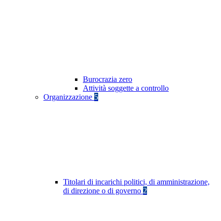
Burocrazia zero
Attività soggette a controllo
Organizzazione
5
Titolari di incarichi politici, di amministrazione,
di direzione o di governo
2