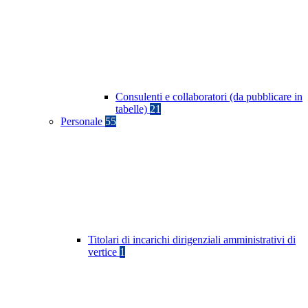
Consulenti e collaboratori (da pubblicare in
tabelle)
21
Personale
55
Titolari di incarichi dirigenziali amministrativi di
vertice
1