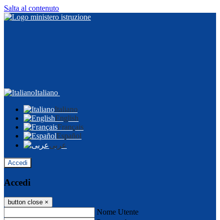
Salta al contenuto
Italiano
Italiano
English
Français
Español
عربى
Accedi
Accedi
button close
×
Nome Utente