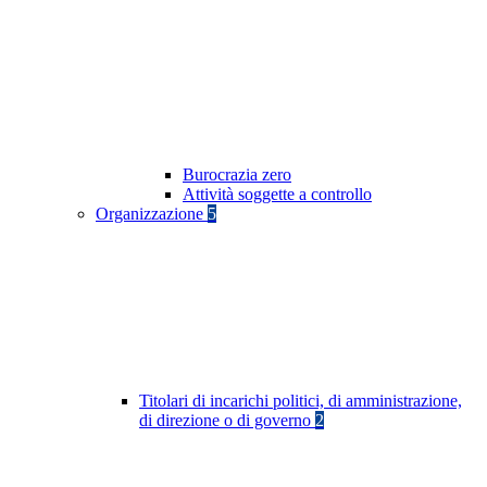
Burocrazia zero
Attività soggette a controllo
Organizzazione
5
Titolari di incarichi politici, di amministrazione,
di direzione o di governo
2