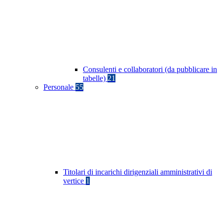
Consulenti e collaboratori (da pubblicare in
tabelle)
21
Personale
55
Titolari di incarichi dirigenziali amministrativi di
vertice
1