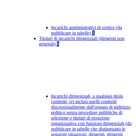
Incarichi amministrativi di vertice (da
pubblicare in tabelle)
1
Titolari di incarichi dirigenziali (dirigenti non
generali)
6
Incarichi dirigenziali, a qualsiasi titolo
conferiti, ivi inclusi quelli conferiti
discrezionalmente dall'organo di indirizzo
politico senza procedure pubbliche di
selezione e titolari di posizione
organizzativa con funzioni dirigenziali (da
pubblicare in tabelle che distinguano le
seguenti situazioni: dirigenti, dirigenti