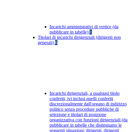
Incarichi amministrativi di vertice (da
pubblicare in tabelle)
1
Titolari di incarichi dirigenziali (dirigenti non
generali)
6
Incarichi dirigenziali, a qualsiasi titolo
conferiti, ivi inclusi quelli conferiti
discrezionalmente dall'organo di indirizzo
politico senza procedure pubbliche di
selezione e titolari di posizione
organizzativa con funzioni dirigenziali (da
pubblicare in tabelle che distinguano le
seguenti situazioni: dirigenti, dirigenti