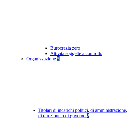
Burocrazia zero
Attività soggette a controllo
Organizzazione
5
Titolari di incarichi politici, di amministrazione,
di direzione o di governo
2