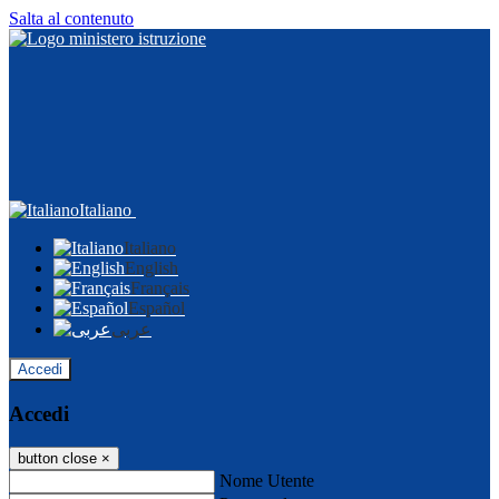
Salta al contenuto
Italiano
Italiano
English
Français
Español
عربى
Accedi
Accedi
button close
×
Nome Utente