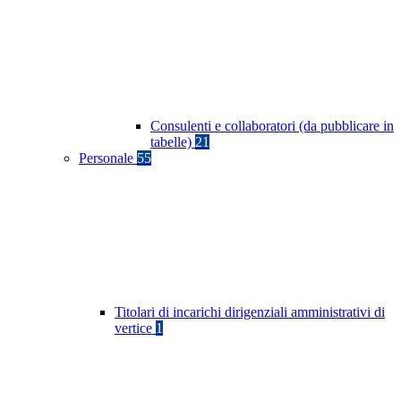
Consulenti e collaboratori (da pubblicare in
tabelle)
21
Personale
55
Titolari di incarichi dirigenziali amministrativi di
vertice
1