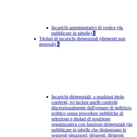
Incarichi amministrativi di vertice (da
pubblicare in tabelle)
1
Titolari di incarichi dirigenziali (dirigenti non
generali)
6
Incarichi dirigenziali, a qualsiasi titolo
conferiti, ivi inclusi quelli conferiti
discrezionalmente dall'organo di indirizzo
politico senza procedure pubbliche di
selezione e titolari di posizione
organizzativa con funzioni dirigenziali (da
pubblicare in tabelle che distinguano le
seguenti situazioni: dirigenti, dirigenti