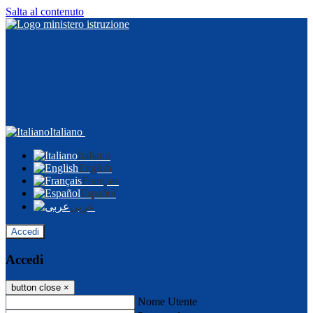
Salta al contenuto
Italiano
Italiano
English
Français
Español
عربى
Accedi
Accedi
button close
×
Nome Utente