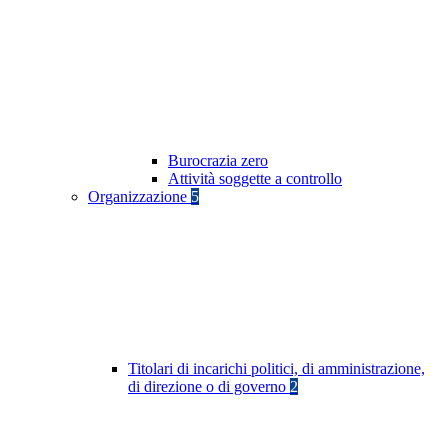
Burocrazia zero
Attività soggette a controllo
Organizzazione
5
Titolari di incarichi politici, di amministrazione,
di direzione o di governo
2