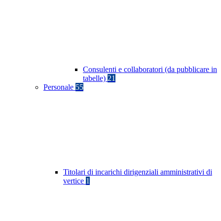
Consulenti e collaboratori (da pubblicare in
tabelle)
21
Personale
55
Titolari di incarichi dirigenziali amministrativi di
vertice
1