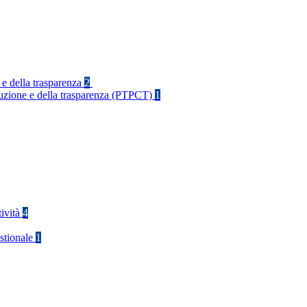
 e della trasparenza
2
rruzione e della trasparenza (PTPCT)
1
tività
4
stionale
1