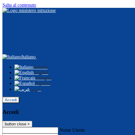
Salta al contenuto
Italiano
Italiano
English
Français
Español
عربى
Accedi
Accedi
button close
×
Nome Utente