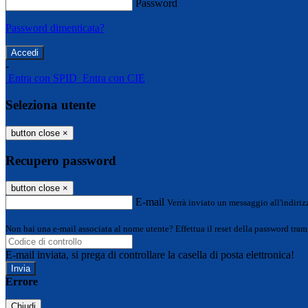
Password
Password dimenticata?
-
Entra con SPID
Entra con CIE
Seleziona utente
button close
×
Recupero password
button close
×
E-mail
Verrà inviato un messaggio all'indirizz
Non hai una e-mail associata al nome utente? Effettua il reset della password tram
E-mail inviata, si prega di controllare la casella di posta elettronica!
Errore
Chiudi