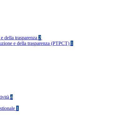
 e della trasparenza
2
rruzione e della trasparenza (PTPCT)
1
tività
4
stionale
1