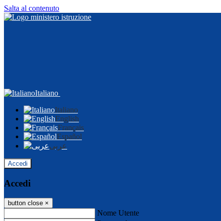
Salta al contenuto
Italiano
Italiano
English
Français
Español
عربى
Accedi
Accedi
button close
×
Nome Utente