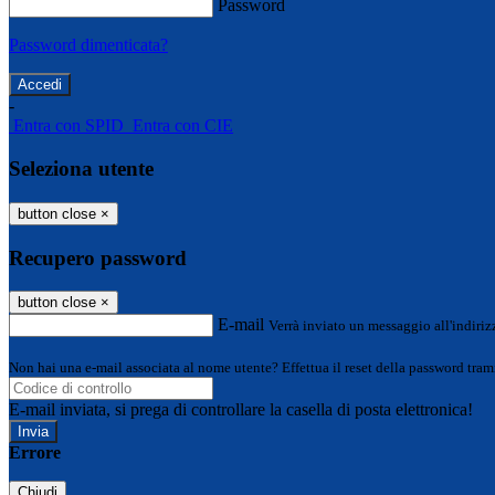
Password
Password dimenticata?
-
Entra con SPID
Entra con CIE
Seleziona utente
button close
×
Recupero password
button close
×
E-mail
Verrà inviato un messaggio all'indirizz
Non hai una e-mail associata al nome utente? Effettua il reset della password tram
E-mail inviata, si prega di controllare la casella di posta elettronica!
Errore
Chiudi