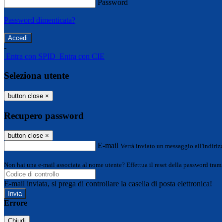
Password
Password dimenticata?
-
Entra con SPID
Entra con CIE
Seleziona utente
button close
×
Recupero password
button close
×
E-mail
Verrà inviato un messaggio all'indirizz
Non hai una e-mail associata al nome utente? Effettua il reset della password tram
E-mail inviata, si prega di controllare la casella di posta elettronica!
Errore
Chiudi