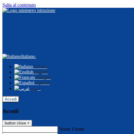
Salta al contenuto
Italiano
Italiano
English
Français
Español
عربى
Accedi
Accedi
button close
×
Nome Utente