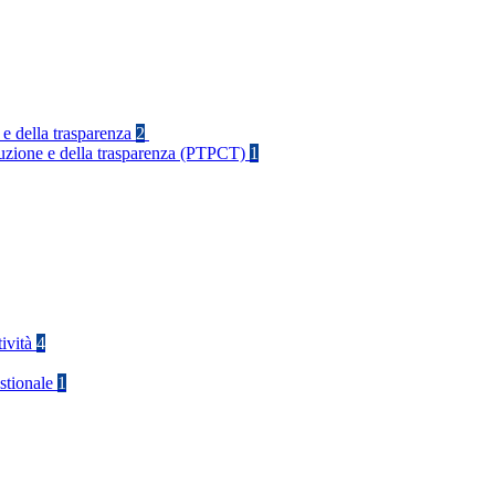
 e della trasparenza
2
rruzione e della trasparenza (PTPCT)
1
tività
4
stionale
1