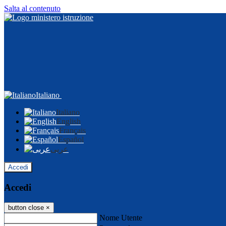
Salta al contenuto
Italiano
Italiano
English
Français
Español
عربى
Accedi
Accedi
button close
×
Nome Utente