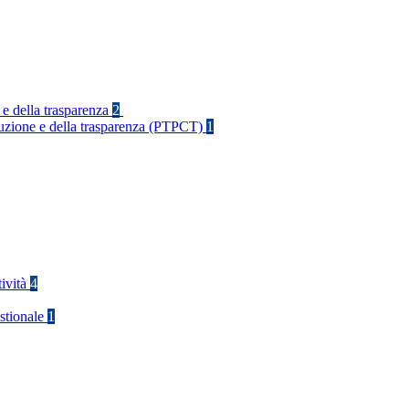
 e della trasparenza
2
rruzione e della trasparenza (PTPCT)
1
tività
4
stionale
1