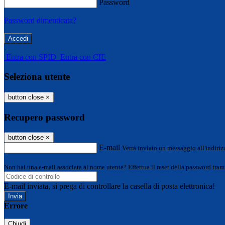
Password
Password dimenticata?
-
Entra con SPID
Entra con CIE
Seleziona utente
button close
×
Recupero password
button close
×
E-mail
Verrà inviato un messaggio all'indirizz
Non hai una e-mail associata al nome utente? Effettua il reset della password tram
E-mail inviata, si prega di controllare la casella di posta elettronica!
Errore
Chiudi