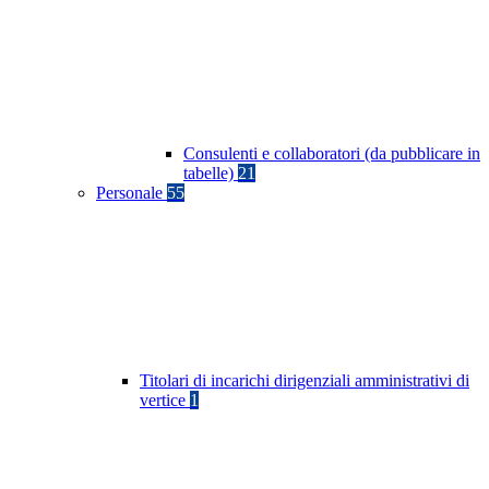
Consulenti e collaboratori (da pubblicare in
tabelle)
21
Personale
55
Titolari di incarichi dirigenziali amministrativi di
vertice
1