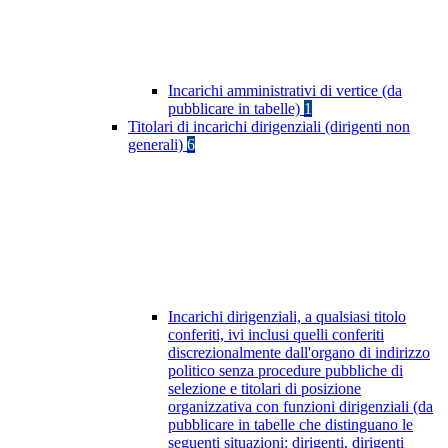
Incarichi amministrativi di vertice (da
pubblicare in tabelle)
1
Titolari di incarichi dirigenziali (dirigenti non
generali)
6
Incarichi dirigenziali, a qualsiasi titolo
conferiti, ivi inclusi quelli conferiti
discrezionalmente dall'organo di indirizzo
politico senza procedure pubbliche di
selezione e titolari di posizione
organizzativa con funzioni dirigenziali (da
pubblicare in tabelle che distinguano le
seguenti situazioni: dirigenti, dirigenti