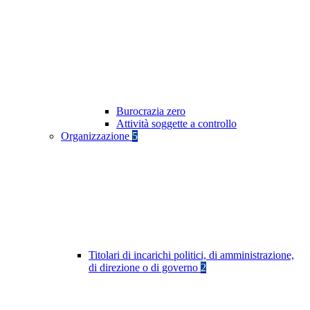
Burocrazia zero
Attività soggette a controllo
Organizzazione
5
Titolari di incarichi politici, di amministrazione,
di direzione o di governo
2