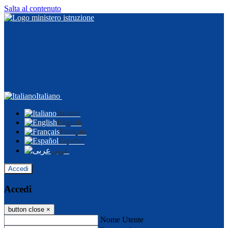
Salta al contenuto
Italiano
Italiano
English
Français
Español
عربى
Accedi
Accedi
button close
×
Nome Utente