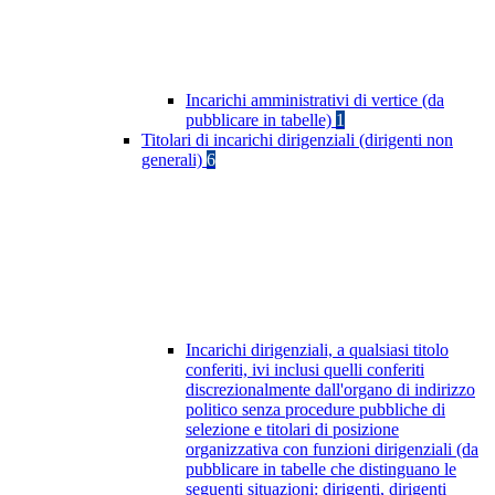
Incarichi amministrativi di vertice (da
pubblicare in tabelle)
1
Titolari di incarichi dirigenziali (dirigenti non
generali)
6
Incarichi dirigenziali, a qualsiasi titolo
conferiti, ivi inclusi quelli conferiti
discrezionalmente dall'organo di indirizzo
politico senza procedure pubbliche di
selezione e titolari di posizione
organizzativa con funzioni dirigenziali (da
pubblicare in tabelle che distinguano le
seguenti situazioni: dirigenti, dirigenti