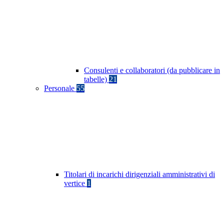
Consulenti e collaboratori (da pubblicare in
tabelle)
21
Personale
55
Titolari di incarichi dirigenziali amministrativi di
vertice
1