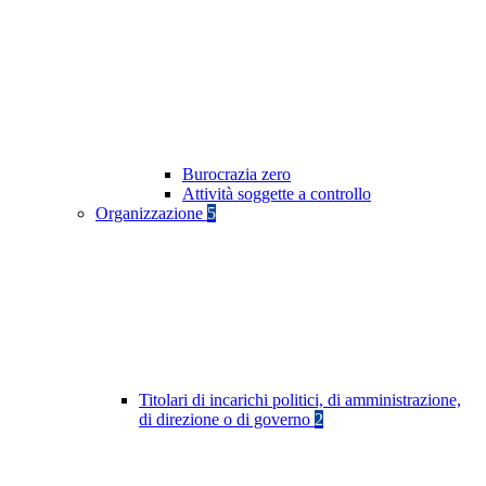
Burocrazia zero
Attività soggette a controllo
Organizzazione
5
Titolari di incarichi politici, di amministrazione,
di direzione o di governo
2