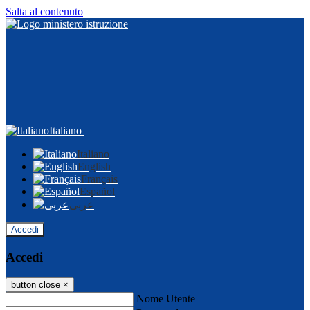
Salta al contenuto
Italiano
Italiano
English
Français
Español
عربى
Accedi
Accedi
button close
×
Nome Utente