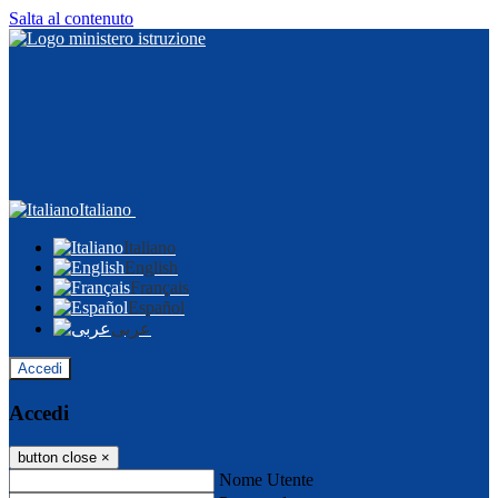
Salta al contenuto
Italiano
Italiano
English
Français
Español
عربى
Accedi
Accedi
button close
×
Nome Utente