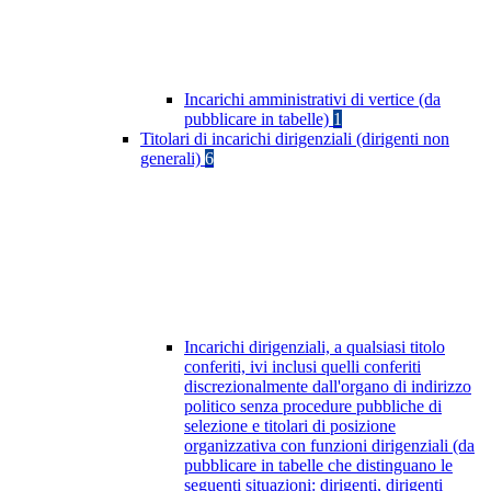
Incarichi amministrativi di vertice (da
pubblicare in tabelle)
1
Titolari di incarichi dirigenziali (dirigenti non
generali)
6
Incarichi dirigenziali, a qualsiasi titolo
conferiti, ivi inclusi quelli conferiti
discrezionalmente dall'organo di indirizzo
politico senza procedure pubbliche di
selezione e titolari di posizione
organizzativa con funzioni dirigenziali (da
pubblicare in tabelle che distinguano le
seguenti situazioni: dirigenti, dirigenti