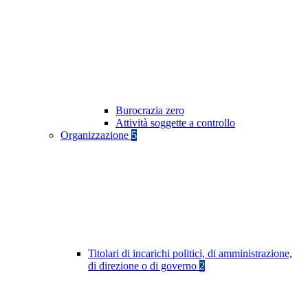
Burocrazia zero
Attività soggette a controllo
Organizzazione
5
Titolari di incarichi politici, di amministrazione,
di direzione o di governo
2