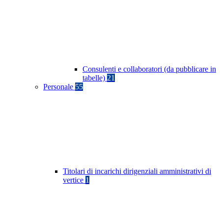
Consulenti e collaboratori (da pubblicare in
tabelle)
21
Personale
55
Titolari di incarichi dirigenziali amministrativi di
vertice
1