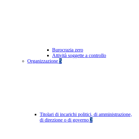
Burocrazia zero
Attività soggette a controllo
Organizzazione
5
Titolari di incarichi politici, di amministrazione,
di direzione o di governo
2