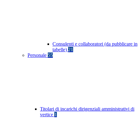
Consulenti e collaboratori (da pubblicare in
tabelle)
21
Personale
55
Titolari di incarichi dirigenziali amministrativi di
vertice
1