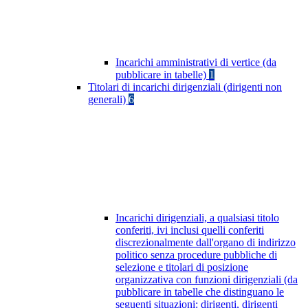
Incarichi amministrativi di vertice (da
pubblicare in tabelle)
1
Titolari di incarichi dirigenziali (dirigenti non
generali)
6
Incarichi dirigenziali, a qualsiasi titolo
conferiti, ivi inclusi quelli conferiti
discrezionalmente dall'organo di indirizzo
politico senza procedure pubbliche di
selezione e titolari di posizione
organizzativa con funzioni dirigenziali (da
pubblicare in tabelle che distinguano le
seguenti situazioni: dirigenti, dirigenti