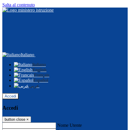
Salta al contenuto
Italiano
Italiano
English
Français
Español
عربى
Accedi
Accedi
button close
×
Nome Utente