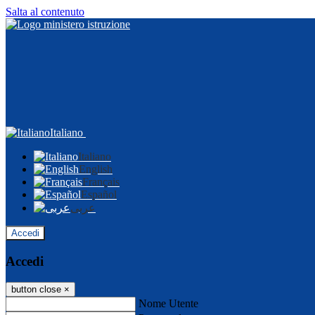
Salta al contenuto
Italiano
Italiano
English
Français
Español
عربى
Accedi
Accedi
button close
×
Nome Utente