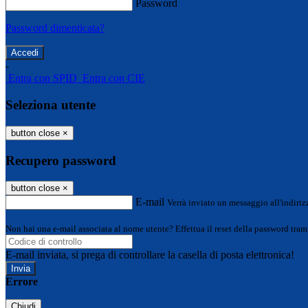
Password
Password dimenticata?
-
Entra con SPID
Entra con CIE
Seleziona utente
button close
×
Recupero password
button close
×
E-mail
Verrà inviato un messaggio all'indirizz
Non hai una e-mail associata al nome utente? Effettua il reset della password tram
E-mail inviata, si prega di controllare la casella di posta elettronica!
Errore
Chiudi