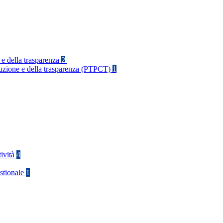
 e della trasparenza
2
rruzione e della trasparenza (PTPCT)
1
tività
4
stionale
1