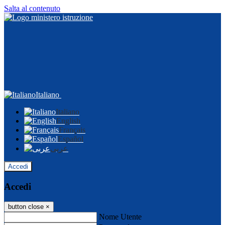
Salta al contenuto
Italiano
Italiano
English
Français
Español
عربى
Accedi
Accedi
button close
×
Nome Utente