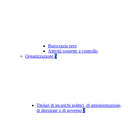
Burocrazia zero
Attività soggette a controllo
Organizzazione
5
Titolari di incarichi politici, di amministrazione,
di direzione o di governo
2