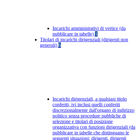
Incarichi amministrativi di vertice (da
pubblicare in tabelle)
1
Titolari di incarichi dirigenziali (dirigenti non
generali)
6
Incarichi dirigenziali, a qualsiasi titolo
conferiti, ivi inclusi quelli conferiti
discrezionalmente dall'organo di indirizzo
politico senza procedure pubbliche di
selezione e titolari di posizione
organizzativa con funzioni dirigenziali (da
pubblicare in tabelle che distinguano le
seguenti situazioni: dirigenti, dirigenti