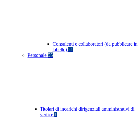
Consulenti e collaboratori (da pubblicare in
tabelle)
21
Personale
55
Titolari di incarichi dirigenziali amministrativi di
vertice
1