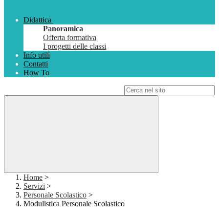
Didattica
Panoramica
Offerta formativa
I progetti delle classi
Info utili
Contatti
How To
Campo di ricerca per le pagine del sito
Home
>
Servizi
>
Personale Scolastico
>
Modulistica Personale Scolastico