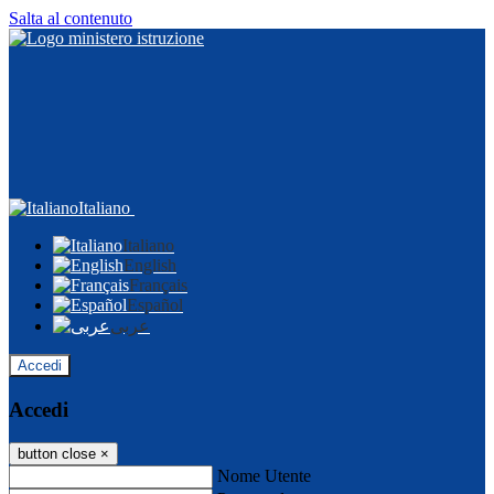
Salta al contenuto
Italiano
Italiano
English
Français
Español
عربى
Accedi
Accedi
button close
×
Nome Utente