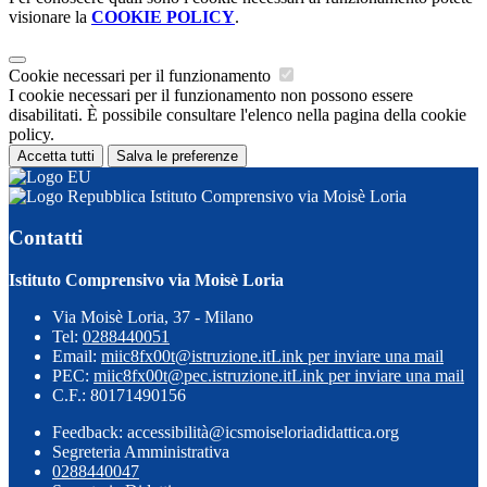
visionare la
COOKIE POLICY
.
Cookie necessari per il funzionamento
I cookie necessari per il funzionamento non possono essere
disabilitati. È possibile consultare l'elenco nella pagina della cookie
policy.
Accetta tutti
Salva le preferenze
Istituto Comprensivo via Moisè Loria
Contatti
Istituto Comprensivo via Moisè Loria
Via Moisè Loria, 37 - Milano
Tel:
0288440051
Email:
miic8fx00t@istruzione.it
Link per inviare una mail
PEC:
miic8fx00t@pec.istruzione.it
Link per inviare una mail
C.F.: 80171490156
Feedback: accessibilità@icsmoiseloriadidattica.org
Segreteria Amministrativa
0288440047