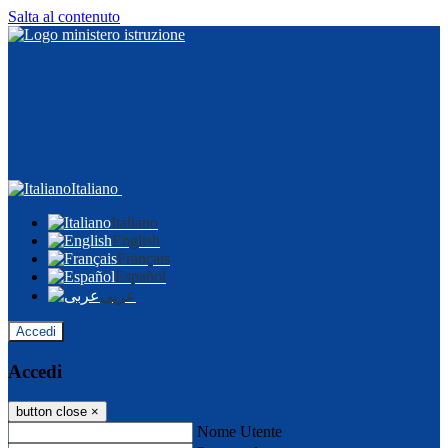
Salta al contenuto
Italiano
Italiano
English
Français
Español
عربى
Accedi
Accedi
button close
×
Nome Utente