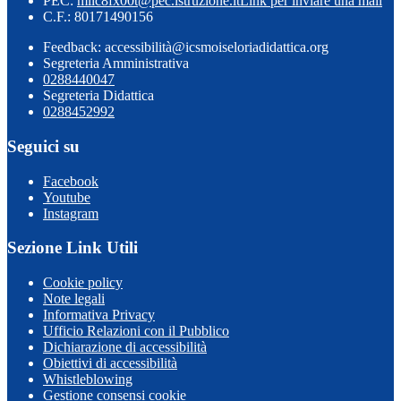
PEC:
miic8fx00t@pec.istruzione.it
Link per inviare una mail
C.F.: 80171490156
Feedback: accessibilità@icsmoiseloriadidattica.org
Segreteria Amministrativa
0288440047
Segreteria Didattica
0288452992
Seguici su
Facebook
Youtube
Instagram
Sezione Link Utili
Cookie policy
Note legali
Informativa Privacy
Ufficio Relazioni con il Pubblico
Dichiarazione di accessibilità
Obiettivi di accessibilità
Whistleblowing
Gestione consensi cookie