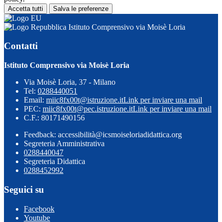
Accetta tutti
Salva le preferenze
Istituto Comprensivo via Moisè Loria
Contatti
Istituto Comprensivo via Moisè Loria
Via Moisè Loria, 37 - Milano
Tel:
0288440051
Email:
miic8fx00t@istruzione.it
Link per inviare una mail
PEC:
miic8fx00t@pec.istruzione.it
Link per inviare una mail
C.F.: 80171490156
Feedback: accessibilità@icsmoiseloriadidattica.org
Segreteria Amministrativa
0288440047
Segreteria Didattica
0288452992
Seguici su
Facebook
Youtube