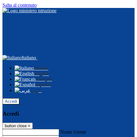
Salta al contenuto
Italiano
Italiano
English
Français
Español
عربى
Accedi
Accedi
button close
×
Nome Utente