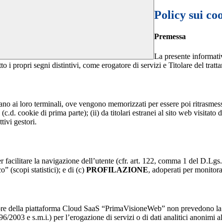
Policy sui co
Premessa
La presente informativ
to i propri segni distintivi, come erogatore di servizi e Titolare del tratt
nviano ai loro terminali, ove vengono memorizzati per essere poi ritrasmessi
(c.d. cookie di prima parte); (ii) da titolari estranei al sito web visitato 
tivi gestori.
r facilitare la navigazione dell’utente (cfr. art. 122, comma 1 del D.Lgs
o” (scopi statistici); e di (c)
PROFILAZIONE
, adoperati per monitor
re della piattaforma Cloud SaaS “PrimaVisioneWeb” non prevedono la regi
2003 e s.m.i.) per l’erogazione di servizi o di dati analitici anonimi al 