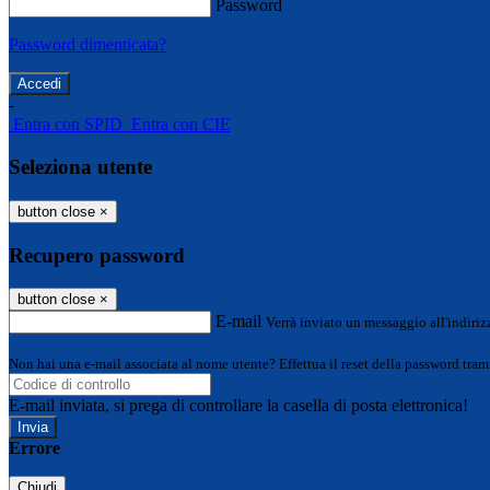
Password
Password dimenticata?
-
Entra con SPID
Entra con CIE
Seleziona utente
button close
×
Recupero password
button close
×
E-mail
Verrà inviato un messaggio all'indirizz
Non hai una e-mail associata al nome utente? Effettua il reset della password tram
E-mail inviata, si prega di controllare la casella di posta elettronica!
Errore
Chiudi