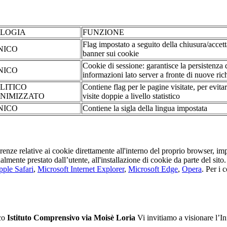
OLOGIA
FUNZIONE
Flag impostato a seguito della chiusura/accet
NICO
banner sui cookie
Cookie di sessione: garantisce la persistenza 
NICO
informazioni lato server a fronte di nuove rich
LITICO
Contiene flag per le pagine visitate, per evita
NIMIZZATO
visite doppie a livello statistico
NICO
Contiene la sigla della lingua impostata
erenze relative ai cookie direttamente all'interno del proprio browser, im
tualmente prestato dall’utente, all'installazione di cookie da parte del si
ple Safari
,
Microsoft Internet Explorer
,
Microsoft Edge
,
Opera
. Per i 
ico
Istituto Comprensivo via Moisè Loria
Vi invitiamo a visionare l’I