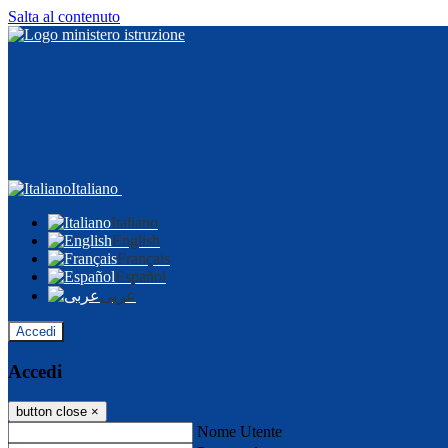
Salta al contenuto
Italiano
Italiano
English
Français
Español
عربى
Accedi
Accedi
button close
×
Nome Utente