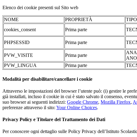
Elenco dei cookie presenti sul Sito web
NOME
PROPRIETÀ
TIP
cookies_consent
Prima parte
TEC
PHPSESSID
Prima parte
TEC
ANA
PVW_VISITE
Prima parte
ANO
PVW_LINGUA
Prima parte
TEC
Modalità per disabilitare/cancellare i cookie
Attraverso le impostazioni del browser l’utente può: (i) gestire le pref
già installati, incluso il cookie in cui è stato salvato il consenso, even
suo browser ai seguenti indirizzi:
Google Chrome
,
Mozilla Firefox
,
Ap
preferenze attraverso il sito:
Your Online Choices
.
Privacy Policy e Titolare del Trattamento dei Dati
Per conoscere ogni dettaglio sulle Policy Privacy dell’Istituto Scolast