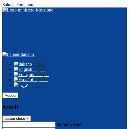
Salta al contenuto
Italiano
Italiano
English
Français
Español
عربى
Accedi
Accedi
button close
×
Nome Utente