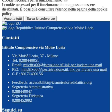
Cookie necessari per il funzionamento
I cookie necessari per il funzionamento non possono essere
disabilitati. È possibile consultare l'elenco nella pagina della cookie
policy.
Accetta tutti
Salva le preferenze
Istituto Comprensivo via Moisè Loria
Contatti
Istituto Comprensivo via Moisè Loria
Via Moisè Loria, 37 - Milano
Tel:
0288440051
Email:
miic8fx00t@istruzione.it
Link per inviare una mail
PEC:
miic8fx00t@pec.istruzione.it
Link per inviare una mail
C.F.: 80171490156
Feedback: accessibilità@icsmoiseloriadidattica.org
Segreteria Amministrativa
0288440047
Segreteria Didattica
0288452992
Seguici su