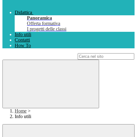
Didattica
Panoramica
Offerta formativa
I progetti delle classi
Info utili
Contatti
How To
Campo di ricerca per le pagine del sito
Home
>
Info utili