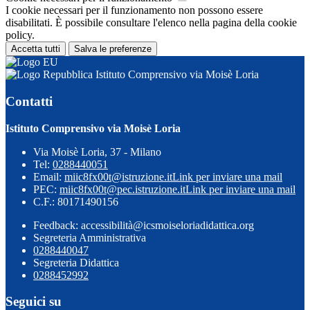
I cookie necessari per il funzionamento non possono essere
disabilitati. È possibile consultare l'elenco nella pagina della cookie
policy.
Accetta tutti
Salva le preferenze
Istituto Comprensivo via Moisè Loria
Contatti
Istituto Comprensivo via Moisè Loria
Via Moisè Loria, 37 - Milano
Tel:
0288440051
Email:
miic8fx00t@istruzione.it
Link per inviare una mail
PEC:
miic8fx00t@pec.istruzione.it
Link per inviare una mail
C.F.: 80171490156
Feedback: accessibilità@icsmoiseloriadidattica.org
Segreteria Amministrativa
0288440047
Segreteria Didattica
0288452992
Seguici su