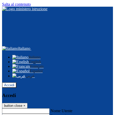
Salta al contenuto
Italiano
Italiano
English
Français
Español
عربى
Accedi
Accedi
button close
×
Nome Utente