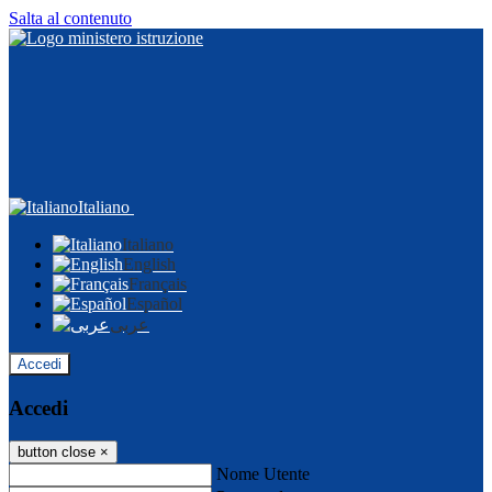
Salta al contenuto
Italiano
Italiano
English
Français
Español
عربى
Accedi
Accedi
button close
×
Nome Utente