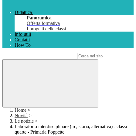
Didattica
Panoramica
Offerta formativa
I progetti delle classi
Info utili
Contatti
How To
Campo di ricerca per le pagine del sito
Home
>
Novità
>
Le notizie
>
Laboratorio interdisciplinare (irc, storia, alternativa) - classi
quarte - Primaria Foppette