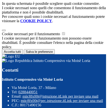
In questa schermata è possibile scegliere quali cookie consentire.
I cookie necessari sono quelli che consentono il funzionamento della
piattaforma e non è possibile disabilitarli.
Per conoscere quali sono i cookie necessari al funzionamento potete
visionare la
COOKIE POLICY
.
Cookie necessari per il funzionamento
I cookie necessari per il funzionamento non possono essere
disabilitati. È possibile consultare l'elenco nella pagina della cookie
policy.
Accetta tutti
Salva le preferenze
Istituto Comprensivo via Moisè Loria
Contatti
Istituto Comprensivo via Moisè Loria
Via Moisè Loria, 37 - Milano
Tel:
0288440051
Email:
miic8fx00t@istruzione.it
Link per inviare una mail
PEC:
miic8fx00t@pec.istruzione.it
Link per inviare una mail
C.F.: 80171490156