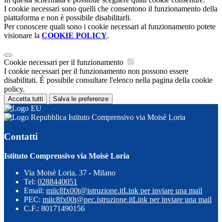
I cookie necessari sono quelli che consentono il funzionamento della
piattaforma e non è possibile disabilitarli.
Per conoscere quali sono i cookie necessari al funzionamento potete
visionare la
COOKIE POLICY
.
Cookie necessari per il funzionamento
I cookie necessari per il funzionamento non possono essere
disabilitati. È possibile consultare l'elenco nella pagina della cookie
policy.
Accetta tutti
Salva le preferenze
Istituto Comprensivo via Moisè Loria
Contatti
Istituto Comprensivo via Moisè Loria
Via Moisè Loria, 37 - Milano
Tel:
0288440051
Email:
miic8fx00t@istruzione.it
Link per inviare una mail
PEC:
miic8fx00t@pec.istruzione.it
Link per inviare una mail
C.F.: 80171490156