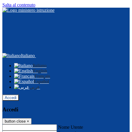
Salta al contenuto
Italiano
Italiano
English
Français
Español
عربى
Accedi
Accedi
button close
×
Nome Utente