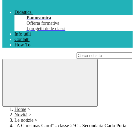
Didattica
Panoramica
Offerta formativa
I progetti delle classi
Info utili
Contatti
How To
Campo di ricerca per le pagine del sito
Home
>
Novità
>
Le notizie
>
"A Christmas Carol" - classe 2^C - Secondaria Carlo Porta