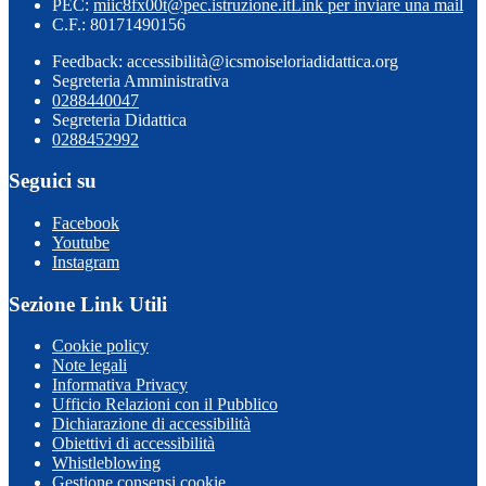
PEC:
miic8fx00t@pec.istruzione.it
Link per inviare una mail
C.F.: 80171490156
Feedback: accessibilità@icsmoiseloriadidattica.org
Segreteria Amministrativa
0288440047
Segreteria Didattica
0288452992
Seguici su
Facebook
Youtube
Instagram
Sezione Link Utili
Cookie policy
Note legali
Informativa Privacy
Ufficio Relazioni con il Pubblico
Dichiarazione di accessibilità
Obiettivi di accessibilità
Whistleblowing
Gestione consensi cookie