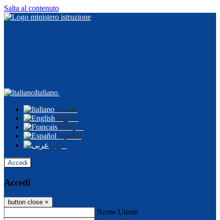
Salta al contenuto
Italiano
Italiano
English
Français
Español
عربى
Accedi
Accedi
button close
×
Nome Utente