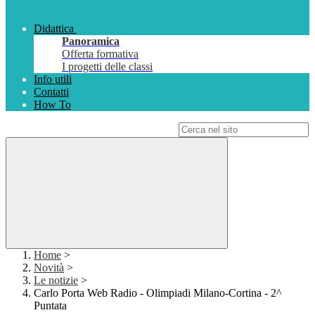
Didattica
Panoramica
Offerta formativa
I progetti delle classi
Info utili
Contatti
How To
Campo di ricerca per le pagine del sito
Home
>
Novità
>
Le notizie
>
Carlo Porta Web Radio - Olimpiadi Milano-Cortina - 2^
Puntata