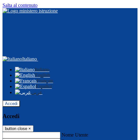
Salta al contenuto
Italiano
Italiano
English
Français
Español
عربى
Accedi
Accedi
button close
×
Nome Utente