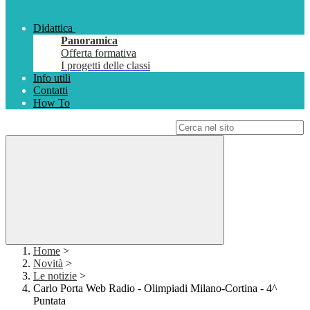
Didattica
Panoramica
Offerta formativa
I progetti delle classi
Info utili
Contatti
How To
Campo di ricerca per le pagine del sito
Home
>
Novità
>
Le notizie
>
Carlo Porta Web Radio - Olimpiadi Milano-Cortina - 4^
Puntata