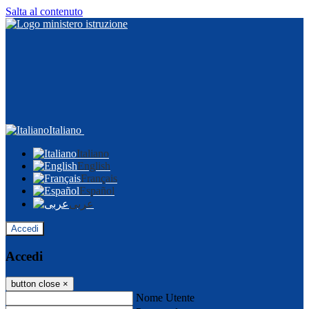
Salta al contenuto
Italiano
Italiano
English
Français
Español
عربى
Accedi
Accedi
button close
×
Nome Utente