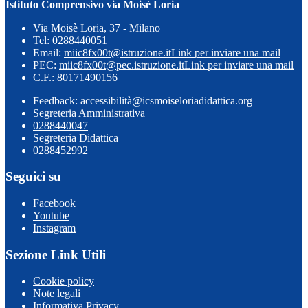
Istituto Comprensivo via Moisè Loria
Via Moisè Loria, 37 - Milano
Tel:
0288440051
Email:
miic8fx00t@istruzione.it
Link per inviare una mail
PEC:
miic8fx00t@pec.istruzione.it
Link per inviare una mail
C.F.: 80171490156
Feedback: accessibilità@icsmoiseloriadidattica.org
Segreteria Amministrativa
0288440047
Segreteria Didattica
0288452992
Seguici su
Facebook
Youtube
Instagram
Sezione Link Utili
Cookie policy
Note legali
Informativa Privacy