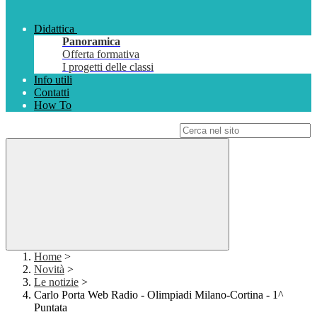
Didattica
Panoramica
Offerta formativa
I progetti delle classi
Info utili
Contatti
How To
Campo di ricerca per le pagine del sito
Home
>
Novità
>
Le notizie
>
Carlo Porta Web Radio - Olimpiadi Milano-Cortina - 1^
Puntata