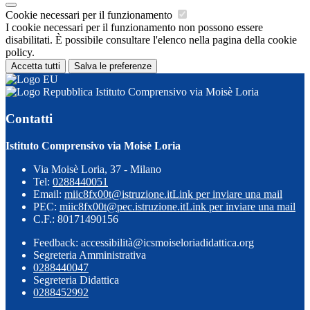
Cookie necessari per il funzionamento
I cookie necessari per il funzionamento non possono essere
disabilitati. È possibile consultare l'elenco nella pagina della cookie
policy.
Accetta tutti
Salva le preferenze
Istituto Comprensivo via Moisè Loria
Contatti
Istituto Comprensivo via Moisè Loria
Via Moisè Loria, 37 - Milano
Tel:
0288440051
Email:
miic8fx00t@istruzione.it
Link per inviare una mail
PEC:
miic8fx00t@pec.istruzione.it
Link per inviare una mail
C.F.: 80171490156
Feedback: accessibilità@icsmoiseloriadidattica.org
Segreteria Amministrativa
0288440047
Segreteria Didattica
0288452992