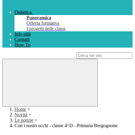
Didattica
Panoramica
Offerta formativa
I progetti delle classi
Info utili
Contatti
How To
Campo di ricerca per le pagine del sito
Home
>
Novità
>
Le notizie
>
Con i nostri occhi - classe 4^D - Primaria Bergognone