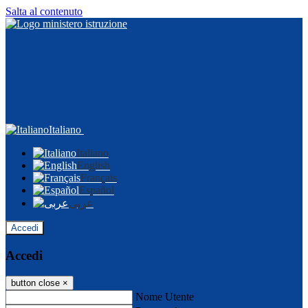
Salta al contenuto
Italiano
Italiano
English
Français
Español
عربى
Accedi
Accedi
button close
×
Nome Utente