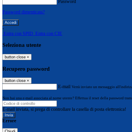
Password
Password dimenticata?
-
Entra con SPID
Entra con CIE
Seleziona utente
button close
×
Recupero password
button close
×
E-mail
Verrà inviato un messaggio all'indirizz
Non hai una e-mail associata al nome utente? Effettua il reset della password tram
E-mail inviata, si prega di controllare la casella di posta elettronica!
Errore
Chiudi