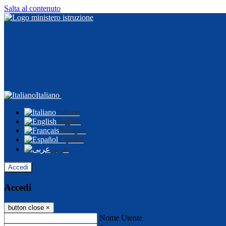
Salta al contenuto
Italiano
Italiano
English
Français
Español
عربى
Accedi
Accedi
button close
×
Nome Utente