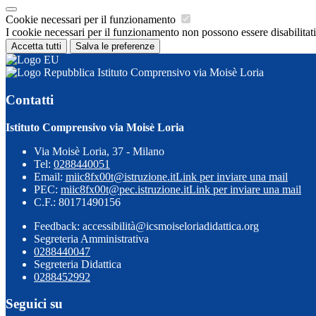
Cookie necessari per il funzionamento
I cookie necessari per il funzionamento non possono essere disabilitati.
Accetta tutti
Salva le preferenze
Istituto Comprensivo via Moisè Loria
Contatti
Istituto Comprensivo via Moisè Loria
Via Moisè Loria, 37 - Milano
Tel:
0288440051
Email:
miic8fx00t@istruzione.it
Link per inviare una mail
PEC:
miic8fx00t@pec.istruzione.it
Link per inviare una mail
C.F.: 80171490156
Feedback: accessibilità@icsmoiseloriadidattica.org
Segreteria Amministrativa
0288440047
Segreteria Didattica
0288452992
Seguici su