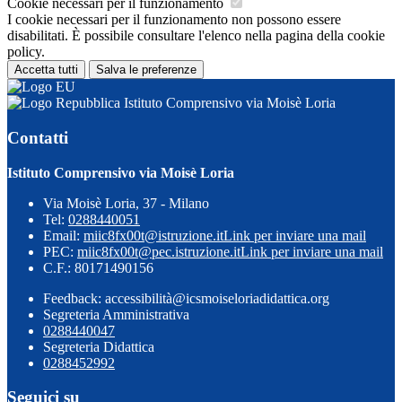
Cookie necessari per il funzionamento
I cookie necessari per il funzionamento non possono essere
disabilitati. È possibile consultare l'elenco nella pagina della cookie
policy.
Accetta tutti
Salva le preferenze
Istituto Comprensivo via Moisè Loria
Contatti
Istituto Comprensivo via Moisè Loria
Via Moisè Loria, 37 - Milano
Tel:
0288440051
Email:
miic8fx00t@istruzione.it
Link per inviare una mail
PEC:
miic8fx00t@pec.istruzione.it
Link per inviare una mail
C.F.: 80171490156
Feedback: accessibilità@icsmoiseloriadidattica.org
Segreteria Amministrativa
0288440047
Segreteria Didattica
0288452992
Seguici su