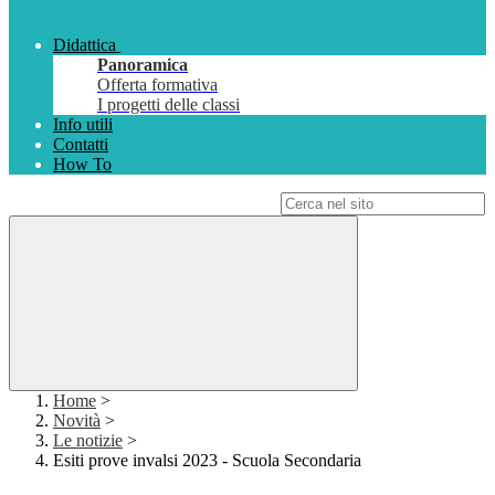
Didattica
Panoramica
Offerta formativa
I progetti delle classi
Info utili
Contatti
How To
Campo di ricerca per le pagine del sito
Home
>
Novità
>
Le notizie
>
Esiti prove invalsi 2023 - Scuola Secondaria