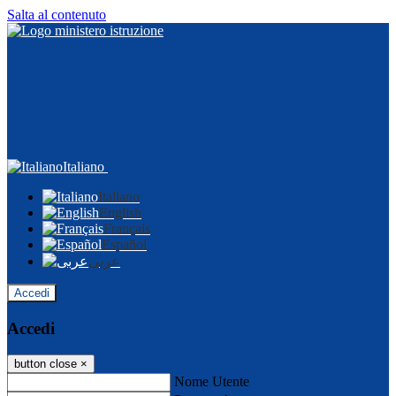
Salta al contenuto
Italiano
Italiano
English
Français
Español
عربى
Accedi
Accedi
button close
×
Nome Utente