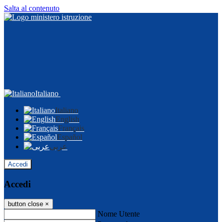
Salta al contenuto
Italiano
Italiano
English
Français
Español
عربى
Accedi
Accedi
button close
×
Nome Utente