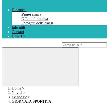
Didattica
Panoramica
Offerta formativa
I progetti delle classi
Info utili
Contatti
How To
Campo di ricerca per le pagine del sito
Home
>
Novità
>
Le notizie
>
GIORNATA SPORTIVA