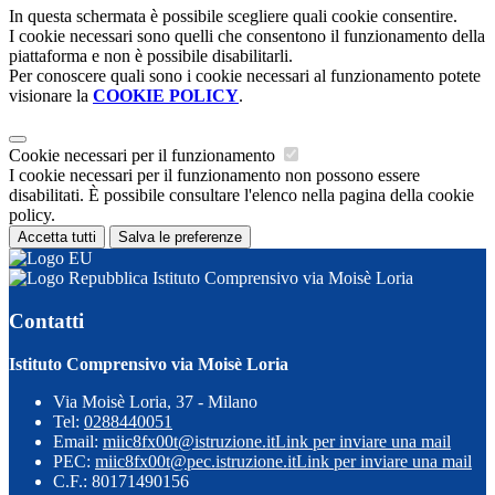
In questa schermata è possibile scegliere quali cookie consentire.
I cookie necessari sono quelli che consentono il funzionamento della
piattaforma e non è possibile disabilitarli.
Per conoscere quali sono i cookie necessari al funzionamento potete
visionare la
COOKIE POLICY
.
Cookie necessari per il funzionamento
I cookie necessari per il funzionamento non possono essere
disabilitati. È possibile consultare l'elenco nella pagina della cookie
policy.
Accetta tutti
Salva le preferenze
Istituto Comprensivo via Moisè Loria
Contatti
Istituto Comprensivo via Moisè Loria
Via Moisè Loria, 37 - Milano
Tel:
0288440051
Email:
miic8fx00t@istruzione.it
Link per inviare una mail
PEC:
miic8fx00t@pec.istruzione.it
Link per inviare una mail
C.F.: 80171490156