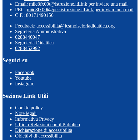
Email:
miic8fx00t@istruzione.it
Link per inviare una mail
PEC:
miic8fx00t@pec.istruzione.it
Link per inviare una mail
C.F.: 80171490156
Feedback: accessibilità@icsmoiseloriadidattica.org
Segreteria Amministrativa
0288440047
Segreteria Didattica
0288452992
Seguici su
Facebook
Youtube
Instagram
Sezione Link Utili
Cookie policy
Note legali
Informativa Privacy
Ufficio Relazioni con il Pubblico
Dichiarazione di accessibilità
Obiettivi di accessibilità