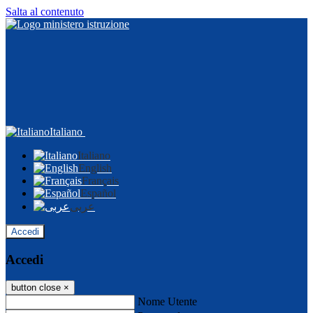
Salta al contenuto
Italiano
Italiano
English
Français
Español
عربى
Accedi
Accedi
button close
×
Nome Utente