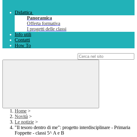
Didattica
Panoramica
Offerta formativa
I progetti delle classi
Info utili
Contatti
How To
Campo di ricerca per le pagine del sito
Home
>
Novità
>
Le notizie
>
"Il tesoro dentro di me": progetto interdisciplinare - Primaria
Foppette - classi 5^ A e B