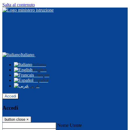
Salta al contenuto
Italiano
Italiano
English
Français
Español
عربى
Accedi
Accedi
button close
×
Nome Utente