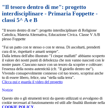
"Il tesoro dentro di me": progetto
interdisciplinare - Primaria Foppette -
classi 5^ A e B
"Il tesoro dentro di me": progetto interdisciplinare di Religione
Cattolica, Materia Alternativa, Educazione Civica. Classe V A/B
plesso Foppette
"Fai un patto con te stesso o con te stessa. Di ascoltarti, prenderti
cura di te, rispettarti e amarti sempre".
Dalla lettura dell'albo illustrato "I cinque malfatti" abbiamo scoperto
il valore dei nostri punti di debolezza che non vanno nascosti con le
nostre paure. Ciascuno nasce con un tesoro da scoprire e coltivare:
l'essenza della nostra autenticità (cfr. "Il gioiello dentro me").
Vivendo consapevolmente connesso col tuo tesoro, scoprirai anche
tu di essere libero, felice, una "stella sulla terra".
Clicca qui e guarda il video del progetto
Notizie
Questo sito o gli strumenti terzi da questo utilizzati si avvalgono di
cookie necessari al funzionamento ed utili alle finalità illustrate nella
COOKIE POLICY
.