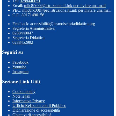
Tel:
0288440051
Email:
miic8fx00t@istruzione.it
Link per inviare una mail
PEC:
miic8fx00t@pec.istruzione.it
Link per inviare una mail
C.F.: 80171490156
Feedback: accessibilità@icsmoiseloriadidattica.org
Segreteria Amministrativa
0288440047
Segreteria Didattica
0288452992
Seguici su
Facebook
Youtube
Instagram
Sezione Link Utili
Cookie policy
Note legali
Informativa Privacy
Ufficio Relazioni con il Pubblico
Dichiarazione di accessibilità
Obiettivi di accessibilità