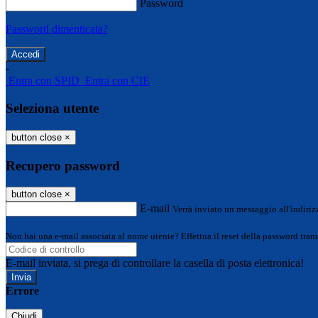
Password
Password dimenticata?
-
Entra con SPID
Entra con CIE
Seleziona utente
button close
×
Recupero password
button close
×
E-mail
Verrà inviato un messaggio all'indirizz
Non hai una e-mail associata al nome utente? Effettua il reset della password tram
E-mail inviata, si prega di controllare la casella di posta elettronica!
Errore
Chiudi