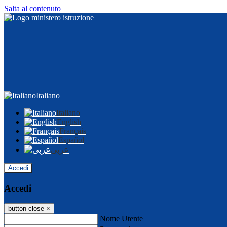
Salta al contenuto
Italiano
Italiano
English
Français
Español
عربى
Accedi
Accedi
button close
×
Nome Utente