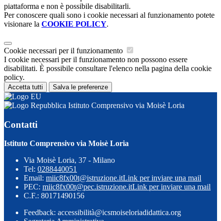
piattaforma e non è possibile disabilitarli.
Per conoscere quali sono i cookie necessari al funzionamento potete
visionare la
COOKIE POLICY
.
Cookie necessari per il funzionamento
I cookie necessari per il funzionamento non possono essere
disabilitati. È possibile consultare l'elenco nella pagina della cookie
policy.
Accetta tutti
Salva le preferenze
Istituto Comprensivo via Moisè Loria
Contatti
Istituto Comprensivo via Moisè Loria
Via Moisè Loria, 37 - Milano
Tel:
0288440051
Email:
miic8fx00t@istruzione.it
Link per inviare una mail
PEC:
miic8fx00t@pec.istruzione.it
Link per inviare una mail
C.F.: 80171490156
Feedback: accessibilità@icsmoiseloriadidattica.org