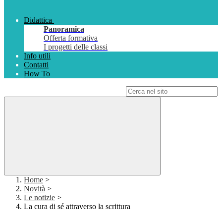
Didattica
Panoramica
Offerta formativa
I progetti delle classi
Info utili
Contatti
How To
Campo di ricerca per le pagine del sito
Home
>
Novità
>
Le notizie
>
La cura di sé attraverso la scrittura