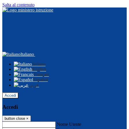
Salta al contenuto
Italiano
Italiano
English
Français
Español
عربى
Accedi
Accedi
button close
×
Nome Utente