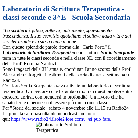
Laboratorio di Scrittura Terapeutica -
classi seconde e 3^E - Scuola Secondaria
"La scrittura è fatica, sollievo, nutrimento, spaesamento,
trascendenza. Il suo esercizio quotidiano ci solleva dalla vita e dal
suo iter usuale e ci sazia come il pane"
Con queste splendide parole ritorna alla "Carlo Porta" il
Laboratorio di Scrittura Terapeutica
che l'autrice
Sonia Scarpante
terrà in tutte le classi seconde e nella classe 3E, con il coordinamento
della Prof. Romina Nardozi.
Sono i ragazzi della 3H attuale, coordinati l'anno scorso dalla Prof.
Alessandra
Giorgetti, i testimoni della storia di questa settimana su
Radio24.
Con loro Sonia Scarpante aveva attivato un laboratorio di scrittura
terapeutica. Un percorso che ha aiutato molti di questi adolescenti a
crescere, aprirsi, comprendersi in profondità. Un lavoro che ha
sanato ferite e permesso di essere più uniti come classe.
Per "Storie dal sociale" sabato 4 novembre alle 11.15 su Radio24
La puntata sarà riascoltabile in podcast andando
qui:
https://www.radio24.
ilsole24ore.com/.../si-puo-
fare...