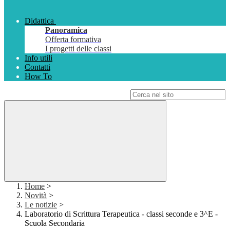
Didattica
Panoramica
Offerta formativa
I progetti delle classi
Info utili
Contatti
How To
Campo di ricerca per le pagine del sito
Home
>
Novità
>
Le notizie
>
Laboratorio di Scrittura Terapeutica - classi seconde e 3^E -
Scuola Secondaria