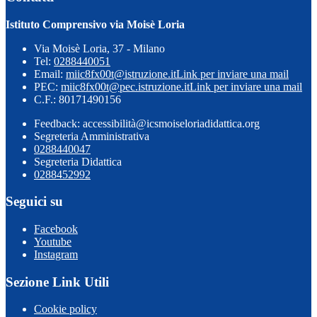
Istituto Comprensivo via Moisè Loria
Via Moisè Loria, 37 - Milano
Tel:
0288440051
Email:
miic8fx00t@istruzione.it
Link per inviare una mail
PEC:
miic8fx00t@pec.istruzione.it
Link per inviare una mail
C.F.: 80171490156
Feedback: accessibilità@icsmoiseloriadidattica.org
Segreteria Amministrativa
0288440047
Segreteria Didattica
0288452992
Seguici su
Facebook
Youtube
Instagram
Sezione Link Utili
Cookie policy