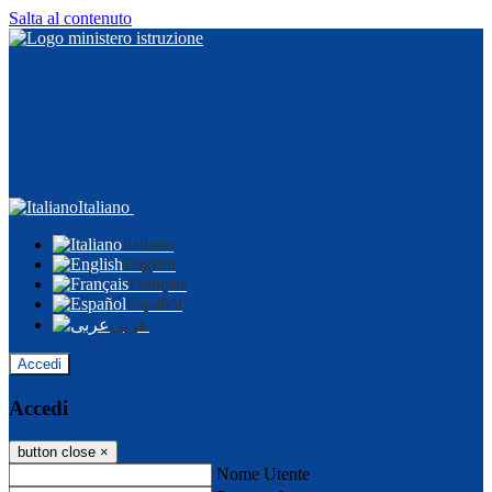
Salta al contenuto
Italiano
Italiano
English
Français
Español
عربى
Accedi
Accedi
button close
×
Nome Utente