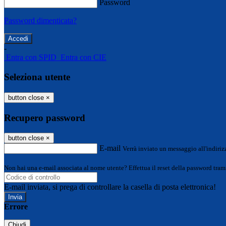
Password
Password dimenticata?
-
Entra con SPID
Entra con CIE
Seleziona utente
button close
×
Recupero password
button close
×
E-mail
Verrà inviato un messaggio all'indirizz
Non hai una e-mail associata al nome utente? Effettua il reset della password tram
E-mail inviata, si prega di controllare la casella di posta elettronica!
Errore
Chiudi