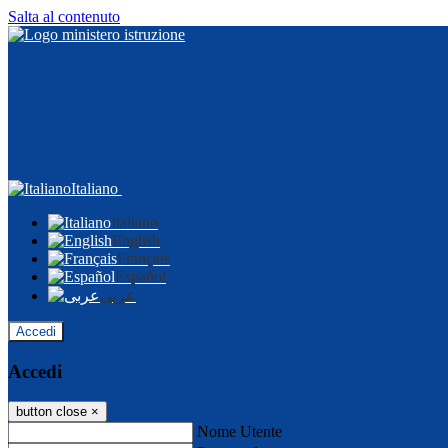
Salta al contenuto
Italiano
Italiano
English
Français
Español
عربى
Accedi
Accedi
button close
×
Nome Utente