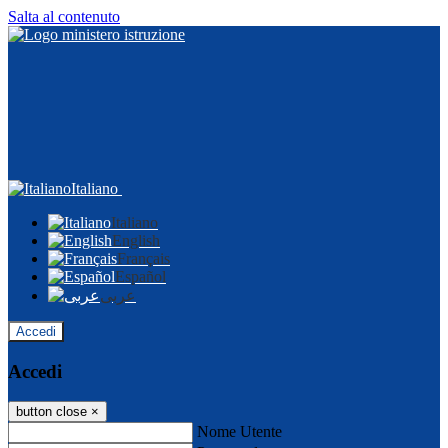
Salta al contenuto
Italiano
Italiano
English
Français
Español
عربى
Accedi
Accedi
button close
×
Nome Utente