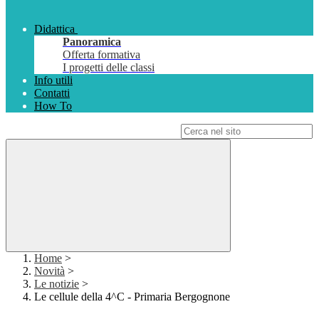
Didattica
Panoramica
Offerta formativa
I progetti delle classi
Info utili
Contatti
How To
Campo di ricerca per le pagine del sito
Home
>
Novità
>
Le notizie
>
Le cellule della 4^C - Primaria Bergognone