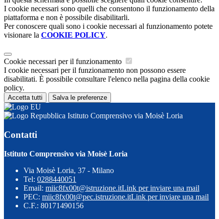
I cookie necessari sono quelli che consentono il funzionamento della
piattaforma e non è possibile disabilitarli.
Per conoscere quali sono i cookie necessari al funzionamento potete
visionare la
COOKIE POLICY
.
Cookie necessari per il funzionamento
I cookie necessari per il funzionamento non possono essere
disabilitati. È possibile consultare l'elenco nella pagina della cookie
policy.
Accetta tutti
Salva le preferenze
Istituto Comprensivo via Moisè Loria
Contatti
Istituto Comprensivo via Moisè Loria
Via Moisè Loria, 37 - Milano
Tel:
0288440051
Email:
miic8fx00t@istruzione.it
Link per inviare una mail
PEC:
miic8fx00t@pec.istruzione.it
Link per inviare una mail
C.F.: 80171490156