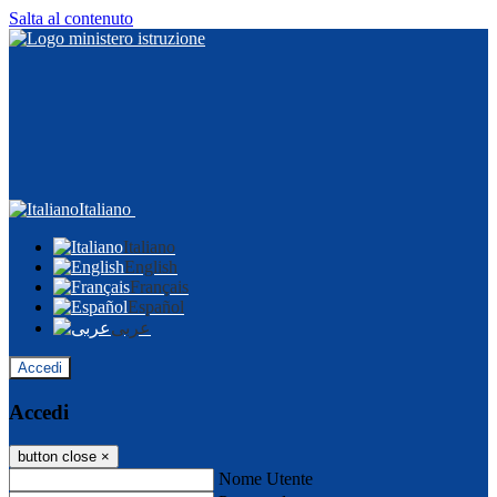
Salta al contenuto
Italiano
Italiano
English
Français
Español
عربى
Accedi
Accedi
button close
×
Nome Utente