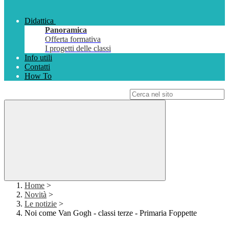
Didattica
Panoramica
Offerta formativa
I progetti delle classi
Info utili
Contatti
How To
Campo di ricerca per le pagine del sito
Home
>
Novità
>
Le notizie
>
Noi come Van Gogh - classi terze - Primaria Foppette