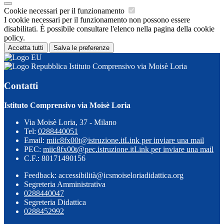
Cookie necessari per il funzionamento
I cookie necessari per il funzionamento non possono essere
disabilitati. È possibile consultare l'elenco nella pagina della cookie
policy.
Accetta tutti
Salva le preferenze
Istituto Comprensivo via Moisè Loria
Contatti
Istituto Comprensivo via Moisè Loria
Via Moisè Loria, 37 - Milano
Tel:
0288440051
Email:
miic8fx00t@istruzione.it
Link per inviare una mail
PEC:
miic8fx00t@pec.istruzione.it
Link per inviare una mail
C.F.: 80171490156
Feedback: accessibilità@icsmoiseloriadidattica.org
Segreteria Amministrativa
0288440047
Segreteria Didattica
0288452992