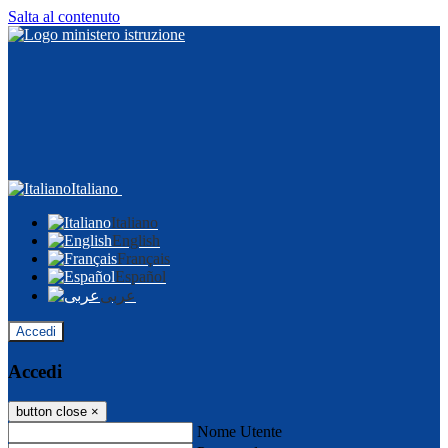
Salta al contenuto
Italiano
Italiano
English
Français
Español
عربى
Accedi
Accedi
button close
×
Nome Utente