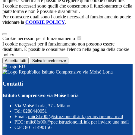
In questa schermata è possibile scegliere quali cookie consentire.
I cookie necessari sono quelli che consentono il funzionamento della
piattaforma e non è possibile disabilitarli.
Per conoscere quali sono i cookie necessari al funzionamento potete
visionare la
COOKIE POLICY
.
Cookie necessari per il funzionamento
I cookie necessari per il funzionamento non possono essere
disabilitati. È possibile consultare l'elenco nella pagina della cookie
policy.
Accetta tutti
Salva le preferenze
Istituto Comprensivo via Moisè Loria
Contatti
Istituto Comprensivo via Moisè Loria
Via Moisè Loria, 37 - Milano
Tel:
0288440051
Email:
miic8fx00t@istruzione.it
Link per inviare una mail
PEC:
miic8fx00t@pec.istruzione.it
Link per inviare una mail
C.F.: 80171490156