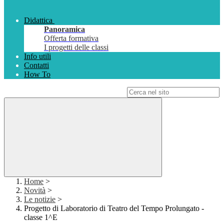
Didattica
Panoramica
Offerta formativa
I progetti delle classi
Info utili
Contatti
How To
Campo di ricerca per le pagine del sito
Home
>
Novità
>
Le notizie
>
Progetto di Laboratorio di Teatro del Tempo Prolungato -
classe 1^E