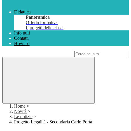
Didattica
Panoramica
Offerta formativa
I progetti delle classi
Info utili
Contatti
How To
Campo di ricerca per le pagine del sito
Home
>
Novità
>
Le notizie
>
Progetto Legalità - Secondaria Carlo Porta