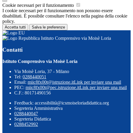
Cookie necessari per il funzionamento
I cookie necessari per il funzionamento non possono essere
disabilitati. È possibile consultare l'elenco nella pagina della cookie
policy.
Accetta tutti
Salva le preferenze
Istituto Comprensivo via Moisè Loria
Contatti
Istituto Comprensivo via Moisè Loria
Via Moisè Loria, 37 - Milano
Tel:
0288440051
Email:
miic8fx00t@istruzione.it
Link per inviare una mail
PEC:
miic8fx00t@pec.istruzione.it
Link per inviare una mail
C.F.: 80171490156
Feedback: accessibilità@icsmoiseloriadidattica.org
Segreteria Amministrativa
0288440047
Segreteria Didattica
0288452992