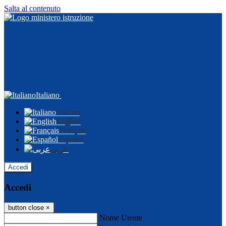
Salta al contenuto
Italiano
Italiano
English
Français
Español
عربى
Accedi
Accedi
button close
×
Nome Utente