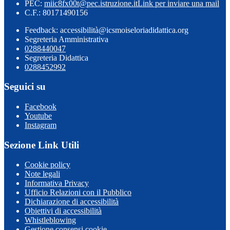
PEC:
miic8fx00t@pec.istruzione.it
Link per inviare una mail
C.F.: 80171490156
Feedback: accessibilità@icsmoiseloriadidattica.org
Segreteria Amministrativa
0288440047
Segreteria Didattica
0288452992
Seguici su
Facebook
Youtube
Instagram
Sezione Link Utili
Cookie policy
Note legali
Informativa Privacy
Ufficio Relazioni con il Pubblico
Dichiarazione di accessibilità
Obiettivi di accessibilità
Whistleblowing
Gestione consensi cookie