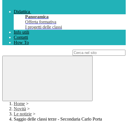
Didattica
Panoramica
Offerta formativa
I progetti delle classi
Info utili
Contatti
How To
Campo di ricerca per le pagine del sito
Home
>
Novità
>
Le notizie
>
Saggio delle classi terze - Secondaria Carlo Porta