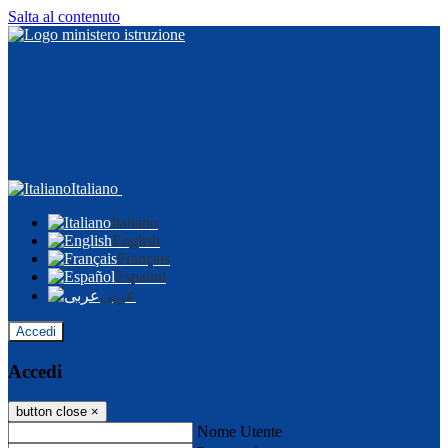
Salta al contenuto
Italiano
Italiano
English
Français
Español
عربى
Accedi
Accedi
button close
×
Nome Utente