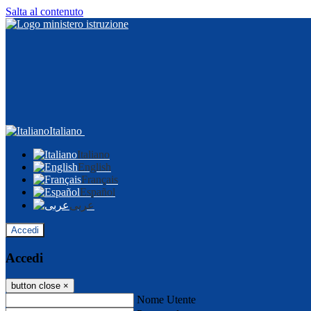
Salta al contenuto
Italiano
Italiano
English
Français
Español
عربى
Accedi
Accedi
button close
×
Nome Utente