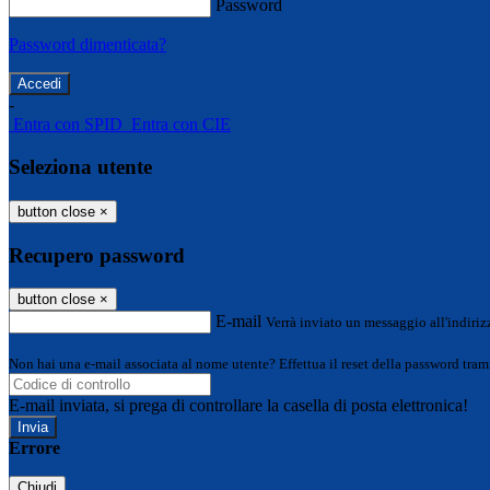
Password
Password dimenticata?
-
Entra con SPID
Entra con CIE
Seleziona utente
button close
×
Recupero password
button close
×
E-mail
Verrà inviato un messaggio all'indirizz
Non hai una e-mail associata al nome utente? Effettua il reset della password tram
E-mail inviata, si prega di controllare la casella di posta elettronica!
Errore
Chiudi