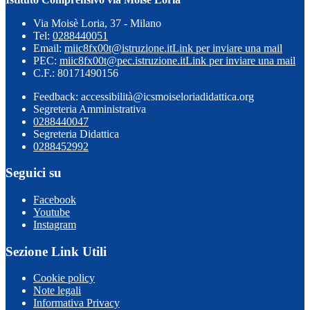
Via Moisè Loria, 37 - Milano
Tel:
0288440051
Email:
miic8fx00t@istruzione.it
Link per inviare una mail
PEC:
miic8fx00t@pec.istruzione.it
Link per inviare una mail
C.F.: 80171490156
Feedback: accessibilità@icsmoiseloriadidattica.org
Segreteria Amministrativa
0288440047
Segreteria Didattica
0288452992
Seguici su
Facebook
Youtube
Instagram
Sezione Link Utili
Cookie policy
Note legali
Informativa Privacy