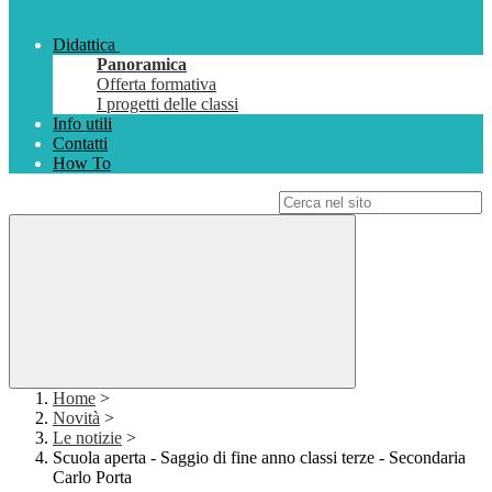
Didattica
Panoramica
Offerta formativa
I progetti delle classi
Info utili
Contatti
How To
Campo di ricerca per le pagine del sito
Home
>
Novità
>
Le notizie
>
Scuola aperta - Saggio di fine anno classi terze - Secondaria
Carlo Porta