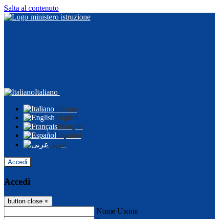
Salta al contenuto
Italiano
Italiano
English
Français
Español
عربى
Accedi
Accedi
button close
×
Nome Utente