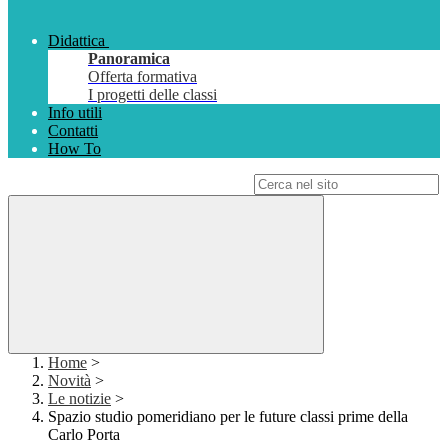
Didattica
Panoramica
Offerta formativa
I progetti delle classi
Info utili
Contatti
How To
Campo di ricerca per le pagine del sito
Home
>
Novità
>
Le notizie
>
Spazio studio pomeridiano per le future classi prime della
Carlo Porta