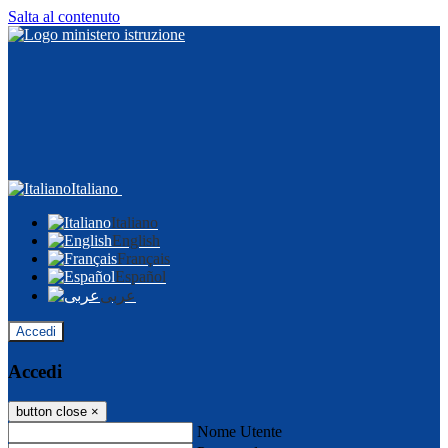
Salta al contenuto
Italiano
Italiano
English
Français
Español
عربى
Accedi
Accedi
button close
×
Nome Utente