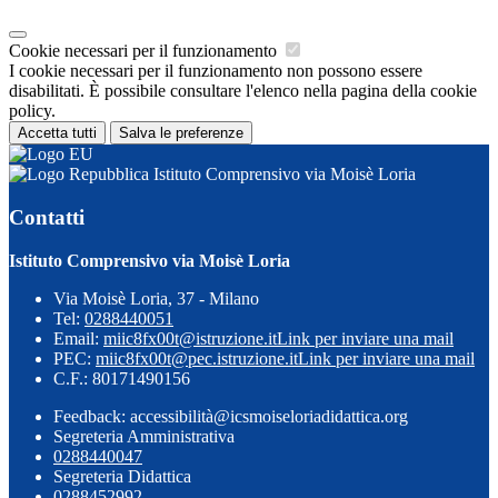
Cookie necessari per il funzionamento
I cookie necessari per il funzionamento non possono essere
disabilitati. È possibile consultare l'elenco nella pagina della cookie
policy.
Accetta tutti
Salva le preferenze
Istituto Comprensivo via Moisè Loria
Contatti
Istituto Comprensivo via Moisè Loria
Via Moisè Loria, 37 - Milano
Tel:
0288440051
Email:
miic8fx00t@istruzione.it
Link per inviare una mail
PEC:
miic8fx00t@pec.istruzione.it
Link per inviare una mail
C.F.: 80171490156
Feedback: accessibilità@icsmoiseloriadidattica.org
Segreteria Amministrativa
0288440047
Segreteria Didattica
0288452992