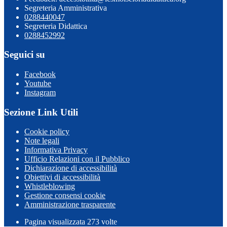
Segreteria Amministrativa
0288440047
Segreteria Didattica
0288452992
Seguici su
Facebook
Youtube
Instagram
Sezione Link Utili
Cookie policy
Note legali
Informativa Privacy
Ufficio Relazioni con il Pubblico
Dichiarazione di accessibilità
Obiettivi di accessibilità
Whistleblowing
Gestione consensi cookie
Amministrazione trasparente
Pagina visualizzata
273
volte