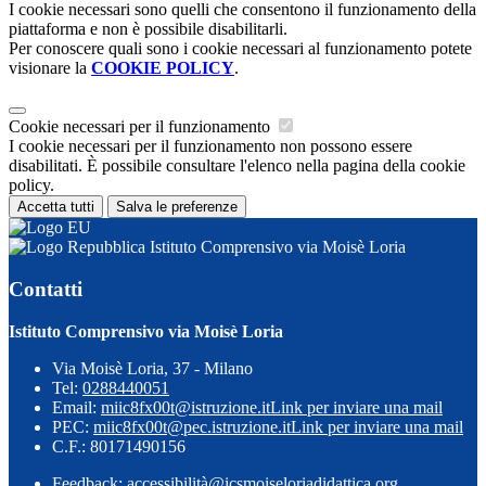
I cookie necessari sono quelli che consentono il funzionamento della
piattaforma e non è possibile disabilitarli.
Per conoscere quali sono i cookie necessari al funzionamento potete
visionare la
COOKIE POLICY
.
Cookie necessari per il funzionamento
I cookie necessari per il funzionamento non possono essere
disabilitati. È possibile consultare l'elenco nella pagina della cookie
policy.
Accetta tutti
Salva le preferenze
Istituto Comprensivo via Moisè Loria
Contatti
Istituto Comprensivo via Moisè Loria
Via Moisè Loria, 37 - Milano
Tel:
0288440051
Email:
miic8fx00t@istruzione.it
Link per inviare una mail
PEC:
miic8fx00t@pec.istruzione.it
Link per inviare una mail
C.F.: 80171490156
Feedback: accessibilità@icsmoiseloriadidattica.org