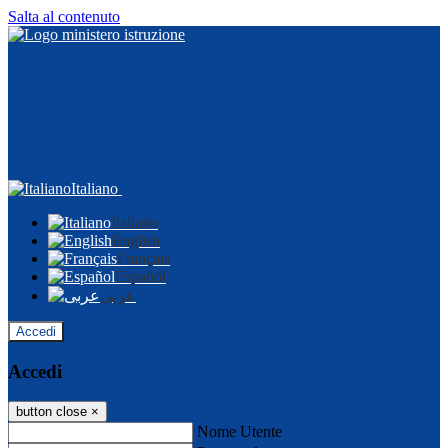
Salta al contenuto
Italiano
Italiano
English
Français
Español
عربى
Accedi
Accedi
button close
×
Nome Utente