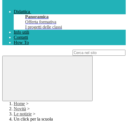
Didattica
Panoramica
Offerta formativa
I progetti delle classi
Info utili
Contatti
How To
Campo di ricerca per le pagine del sito
Home
>
Novità
>
Le notizie
>
Un click per la scuola